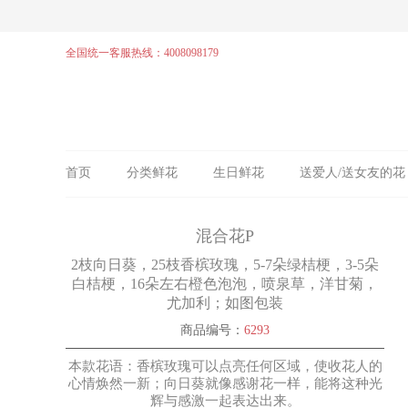
全国统一客服热线：4008098179
首页
分类鲜花
生日鲜花
送爱人/送女友的花
混合花P
2枝向日葵，25枝香槟玫瑰，5-7朵绿桔梗，3-5朵
白桔梗，16朵左右橙色泡泡，喷泉草，洋甘菊，
尤加利；如图包装
商品编号：
6293
本款花语：香槟玫瑰可以点亮任何区域，使收花人的
心情焕然一新；向日葵就像感谢花一样，能将这种光
辉与感激一起表达出来。