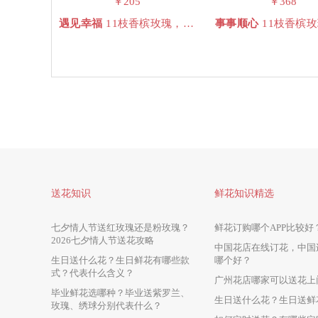
￥205
￥368
遇见幸福
11枝香槟玫瑰，3枝多头泡泡（橙芭比），3枝向日葵，3枝多头白桔梗，2枝多头绿桔梗或香槟桔梗，洋甘菊，尤加利
事事顺心
11枝香槟玫瑰，3枝多头泡泡（橙芭比），橙色玫瑰6支，紫罗兰2支，白色橘梗3枝（喷蓝色），向日葵2枝，蓝色
送花知识
鲜花知识精选
七夕情人节送红玫瑰还是粉玫瑰？
鲜花订购哪个APP比较好
2026七夕情人节送花攻略
中国花店在线订花，中国
生日送什么花？生日鲜花有哪些款
哪个好？
式？代表什么含义？
广州花店哪家可以送花上
毕业鲜花选哪种？毕业送紫罗兰、
生日送什么花？生日送鲜
玫瑰、绣球分别代表什么？