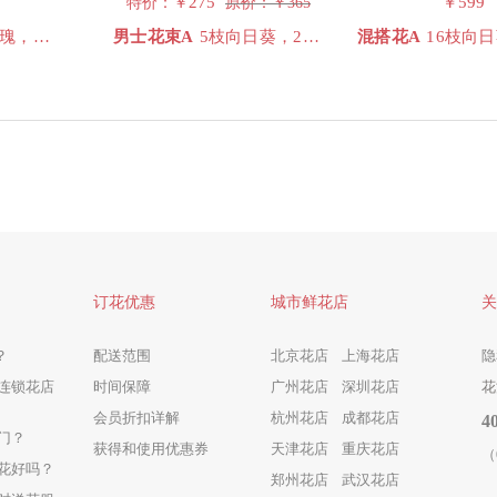
275
￥599
特价：￥
原价：￥
365
绣球，黄色洋牡丹或者黄色多头玫瑰3支，配草
男士花束A
5枝向日葵，2枝蓝绣球，19枝香槟玫瑰，3枝多头绿桔梗，橙色多头泡泡，6枝多头白桔梗（染浅蓝色），尤加利
混搭花A
16枝向日葵，11朵香槟玫瑰，至少50朵橙
订花优惠
城市鲜花店
关
？
配送范围
北京花店
上海花店
隐
连锁花店
时间保障
广州花店
深圳花店
花
会员折扣详解
杭州花店
成都花店
4
门？
获得和使用优惠券
天津花店
重庆花店
（
花好吗？
郑州花店
武汉花店