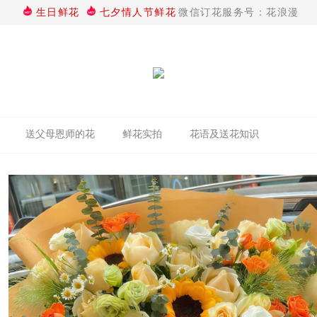
生日鲜花
七夕情人节鲜花
微信订花服务号：花浪漫
送父母恩师的花
鲜花实拍
花语及送花知识