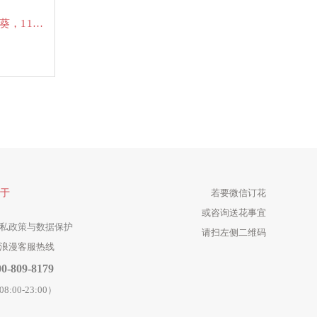
色泡泡，尤加利，蓝星花，其它配花
于
若要微信订花
或咨询送花事宜
私政策与数据保护
请扫左侧二维码
浪漫客服热线
00-809-8179
08:00-23:00）