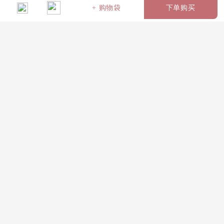
+ 购物袋
下单购买
名称：蝶裳（编号：
2804
）
向日葵3支，香槟玫瑰19支，橘色
玫瑰或黄玫瑰19支，多头玫瑰（橙芭比）5支，香槟色桔梗5
支，尤加利如图包装
￥399
花语：多彩的花朵带给你多彩的心情，祝每天都有阳光的心
情！