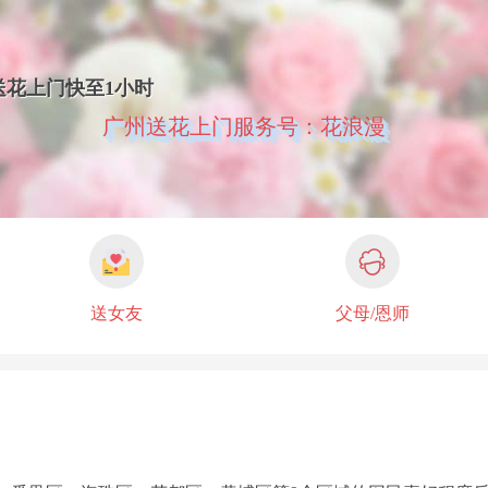
送花上门快至1小时
广州送花上门服务号：花浪漫
送女友
父母/恩师