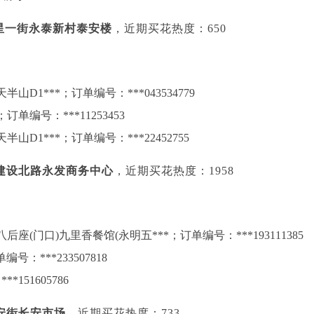
红星一街永泰新村泰安楼
，近期买花热度：650
1***；订单编号：***043534779
单编号：***11253453
1***；订单编号：***22452755
建设北路永发商务中心
，近期买花热度：1958
(门口)九里香餐馆(永明五***；订单编号：***193111385
：***233507818
151605786
安街长安市场
，近期买花热度：733