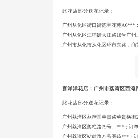
此花店部分送花记录：
广州从化区街口街德宝花苑A6***；订单
广州从化区江埔街大江路18号广州卫生职
广州市从化市从化区环市东路，商贸城南
喜洋洋花店：广州市荔湾区西湾路
此花店部分送花记录：
广州荔湾区荔灣區華貴路華貴橫街2號地*
广州荔湾区桨栏路79号。***；订单编号
广州荔湾区站前路22号医药***；订单编