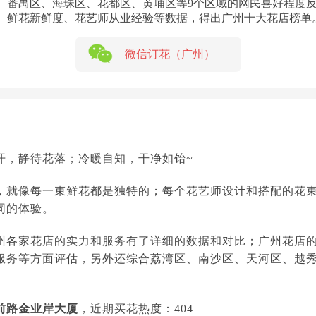
、番禺区、海珠区、花都区、黄埔区等9个区域的网民喜好程度
、鲜花新鲜度、花艺师从业经验等数据，得出广州十大花店榜单
微信订花（广州）
开，静待花落；冷暖自知，干净如饴~
，就像每一束鲜花都是独特的；每个花艺师设计和搭配的花
同的体验。
州各家花店的实力和服务有了详细的数据和对比；广州花店
服务等方面评估，另外还综合荔湾区、南沙区、天河区、越
前路金业岸大厦
，近期买花热度：404