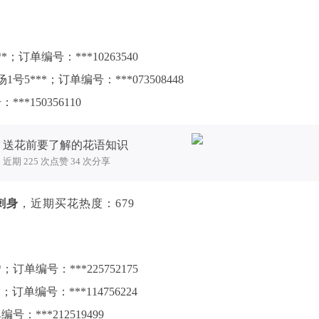
；订单编号：***10263540
***；订单编号：***073508448
*150356110
送花前要了解的花语知识
近期 225 次点赞 34 次分享
刺身
，近期买花热度：679
单编号：***225752175
单编号：***114756224
***212519499