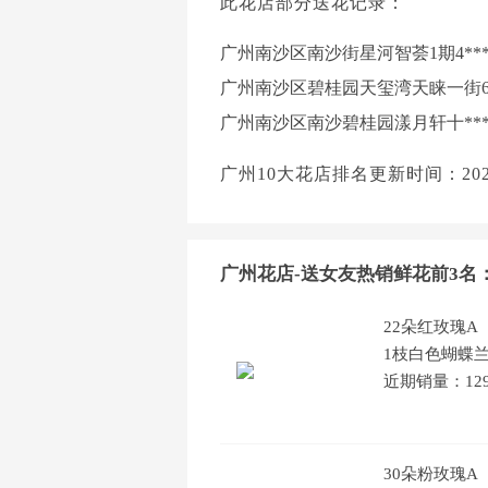
此花店部分送花记录：
广州南沙区南沙街星河智荟1期4***；订
广州南沙区碧桂园天玺湾天睐一街6***
广州南沙区南沙碧桂园漾月轩十***；订
广州10大花店排名更新时间：2026/8/
广州花店-送女友热销鲜花前3名
22朵红玫瑰A
1枝白色蝴蝶兰
近期销量：12
30朵粉玫瑰A