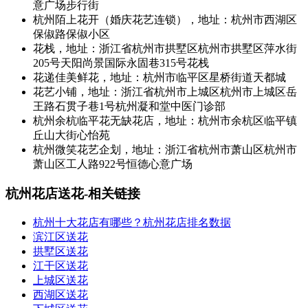
意广场步行街
杭州陌上花开（婚庆花艺连锁），地址：杭州市西湖区
保俶路保俶小区
花栈，地址：浙江省杭州市拱墅区杭州市拱墅区萍水街
205号天阳尚景国际永固巷315号花栈
花递佳美鲜花，地址：杭州市临平区星桥街道天都城
花艺小铺，地址：浙江省杭州市上城区杭州市上城区岳
王路石贯子巷1号杭州凝和堂中医门诊部
杭州余杭临平花无缺花店，地址：杭州市余杭区临平镇
丘山大街心怡苑
杭州微笑花艺企划，地址：浙江省杭州市萧山区杭州市
萧山区工人路922号恒德心意广场
杭州花店送花-相关链接
杭州十大花店有哪些？杭州花店排名数据
滨江区送花
拱墅区送花
江干区送花
上城区送花
西湖区送花