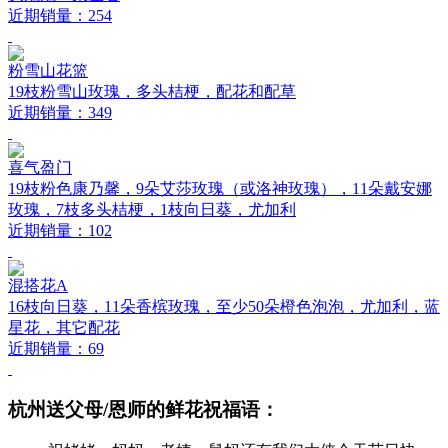
近期销量：254
粉雪山花篮
19枝粉雪山玫瑰，多头桔梗，配花和配草
近期销量：349
喜气盈门
19枝粉色康乃馨，9朵艾莎玫瑰（或洛神玫瑰），11朵戴安娜
玫瑰，7枝多头桔梗，1枝向日葵，尤加利
近期销量：102
混搭花A
16枝向日葵，11朵香槟玫瑰，至少50朵橙色泡泡，尤加利，蓝
星花，其它配花
近期销量：69
杭州送父母/恩师的鲜花祝福语：