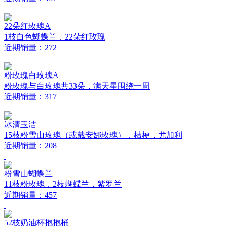
22朵红玫瑰A
1枝白色蝴蝶兰，22朵红玫瑰
近期销量：272
粉玫瑰白玫瑰A
粉玫瑰与白玫瑰共33朵，满天星围绕一周
近期销量：317
冰清玉洁
15枝粉雪山玫瑰（或戴安娜玫瑰），桔梗，尤加利
近期销量：208
粉雪山蝴蝶兰
11枝粉玫瑰，2枝蝴蝶兰，紫罗兰
近期销量：457
52枝奶油杯抱抱桶