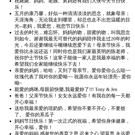
祝姥姥、妈妈、老姨、舅妈还有我们大侠今天节日快
乐！
五月的康乃馨，好似一种清清淡淡的思念，就象母亲；
天涯海角，无论我走到哪里，却总也走不出您温暖的目
光--老妈，我爱您，祝您节日快乐！
过去的时光，难忘怀。妈妈的吻，甜蜜的吻，叫我思念
到如今。谢谢我最无可替代的妈妈陪伴我走过20年的时
光，今后还要继续斗嘴继续恩爱下去！母亲节快乐，我
爱你比永远还远！同时你也是我们家最英明的陈老师，
祝你护士节快乐！这辈子能做一家人是我最幸福的事，
希望我们全家能继续快乐下去！
亲爱的妈妈，哈哈，又到了母亲节。爱你爱你么么哒~~
玫瑰代表了我对你的爱呦~~ 祝愿你永远年轻漂亮~ 爱你
呦~
親愛的媽咪,母親節快樂,我最愛妳了!!! Tony & Jen
爸爸！父亲节快乐！女女永远爱你！有我在的每一天都
开心幸福！
送给我最亲爱的瑶奶奶，希望你不要不开心，不要烦
了。 爱你的系瓜子
妈妈节日快乐！第一次正式的祝福，希望你身体健康，
开心幸福，爱你！
亲爱的妈妈 感谢您的养育之恩 迟来之心 望莫责 永远爱