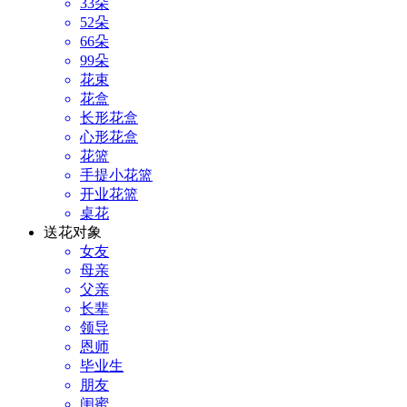
33朵
52朵
66朵
99朵
花束
花盒
长形花盒
心形花盒
花篮
手提小花篮
开业花篮
桌花
送花对象
女友
母亲
父亲
长辈
领导
恩师
毕业生
朋友
闺蜜