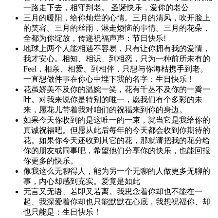
一路走下去，相守到老。 圣诞快乐，爱你的老公
三月的暖阳，给你灿烂的心情。三月的清风，吹开脸上
的笑容。三月的丝雨，淋走烦恼的事情。三月的花朵，
全都为你绽放，传递祝福声声：节日快乐!
地球上两个人能相遇不容易，只有让你拥有我的爱情，
我才安心。相知、相识、到相恋，只为一种前所未有的
Feel，相亲、相爱、到相伴，只想与你海枯携手到老。
一直想做件事在你心中埋下我的名字：生日快乐！
花虽娇美不及你的温婉一笑，花有千丛不及你的一瓣一
叶。对我来说你是特别的唯一，愿我们有个多彩的未
来，愿花儿带着我对咱们的祝福来到你的身边。
如果今天你收到的是这唯一的一束，就当它是我给你的
真诚祝福吧。但愿从此后每年的今天都会收到你期待的
花。如果你今天还收到其它的花，那就请把我的花分给
你的朋友或同事吧，希望他们分享你的快乐，也能回报
你更多的快乐。
像我这么无聊得人，能为另一个无聊的人做更多无聊的
事，内心却感到充实。爱竟是如此
无言又无语、若即又若离。我思念着你却也不能在一
起、我深爱着你却也只能默默在心底，我想祝福你、却
也只能是：生日快乐！