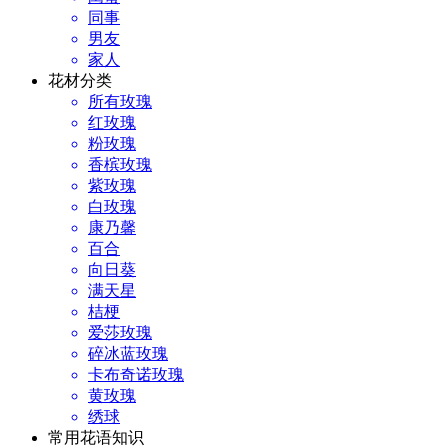
同事
男友
家人
花材分类
所有玫瑰
红玫瑰
粉玫瑰
香槟玫瑰
紫玫瑰
白玫瑰
康乃馨
百合
向日葵
满天星
桔梗
爱莎玫瑰
碎冰蓝玫瑰
卡布奇诺玫瑰
黄玫瑰
绣球
常用花语知识