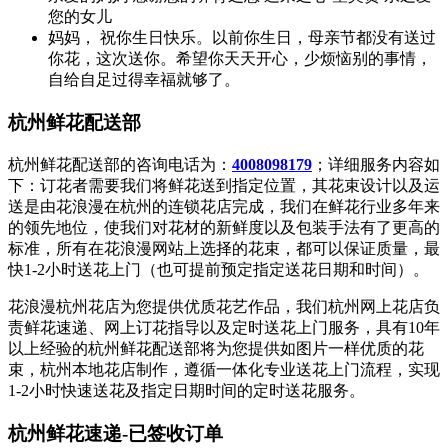
您的女儿
妈妈， 祝你生日快乐。以前你生日，母亲节都没有送过
你花，这次送你。希望你天天开心，少烦恼别的事情，
自给自足过得幸福就够了。
杭州鲜花配送部
杭州鲜花配送部的咨询电话为：
4008098179
；详细服务内容如
下：订花者需要我们将鲜花送到指定位置，其花束设计以及运
送是由花浪漫在杭州的连锁花店完成，我们在鲜花行业多年来
的领先地位，使我们对花材的新鲜度以及包装手法有了更高的
标准，所有在花浪漫网站上选择的花束，都可以保证质量，最
快1-2小时送花上门（也可提前预定指定送花日期和时间）。
花浪漫杭州花店为您提供优质花艺作品，我们杭州网上花店负
责
鲜花速递、网上订花指导以及定时送花上门服务
，具有10年
以上经验的杭州鲜花配送部将为您提供
如图片一样优质的花
束
，杭州本地花店制作，遵循一体化专业送花上门流程，实现
1-2小时快速送花及指定日期时间的定时送花服务。
杭州鲜花速递-已签收订单