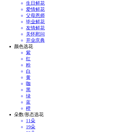
生日鲜花
爱情鲜花
父母恩师
毕业鲜花
友情鲜花
关怀慰问
开业庆典
颜色选花
紫
红
粉
白
黄
咖
黑
绿
蓝
橙
朵数/形态选花
11朵
19朵