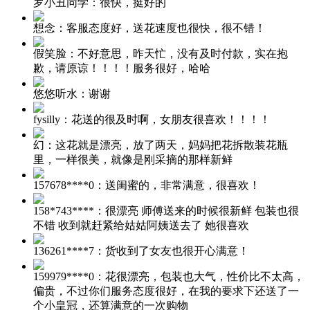
罗小丑同学：
很快，挺好的
想念：
客服态度好，送花速度也很快，很不错！
假笑脸：
不好意思，昨天忙，没有及时付款，实在抱
歉，请原谅！！！！服务很好，哈哈
悠悠听水：
谢谢
fysilly：
花送的很及时啊，女朋友很喜欢！！！！
幻：
这花就是漂亮，放了两天，妈妈把花拆散装花瓶
里，一样很美，就像是刚采摘的那样新鲜
157678****0：
送闺蜜的，非常满意，很喜欢！
158*743****：
很漂亮 师傅送来的时候很新鲜 包装也很
不错 收到就赶紧给姑姑阿姨送去了 她很喜欢
136261****7：
货收到了女友也很开心满意！
159979****0：
花很漂亮，包装也大气，性价比不太高，
偏贵，不过你们服务态度很好，在我的要求下还送了一
个小皇冠，还算满意的一次购物