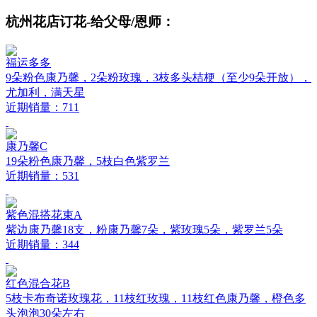
杭州花店订花-给父母/恩师：
福运多多
9朵粉色康乃馨，2朵粉玫瑰，3枝多头桔梗（至少9朵开放），
尤加利，满天星
近期销量：711
康乃馨C
19朵粉色康乃馨，5枝白色紫罗兰
近期销量：531
紫色混搭花束A
紫边康乃馨18支，粉康乃馨7朵，紫玫瑰5朵，紫罗兰5朵
近期销量：344
红色混合花B
5枝卡布奇诺玫瑰花，11枝红玫瑰，11枝红色康乃馨，橙色多
头泡泡30朵左右