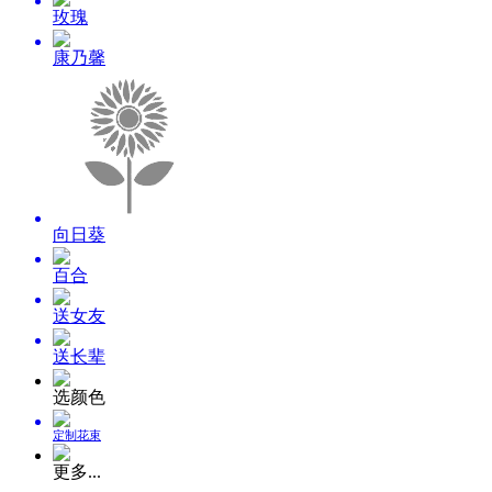
玫瑰
康乃馨
向日葵
百合
送女友
送长辈
选颜色
定制花束
更多...