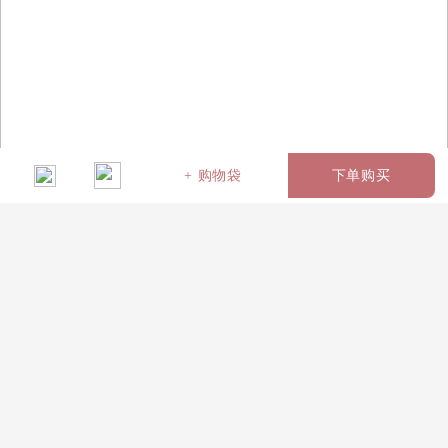
+ 购物袋
下单购买
名称：香槟百合（编号：
6079
）
19枝香槟玫瑰，2枝多头百合
如图绿色包装
￥225
选择个性化搭配（赠品，样式随机）
手提袋1个
发光灯串
0
0
+￥
￥10
+￥
￥10