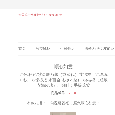
全国统一客服热线：4008098179
首页
分类鲜花
生日鲜花
送爱人/送女友的花
顺心如意
红色/粉色/紫边康乃馨（或替代）共19枝，红玫瑰
19枝，粉多头香水百合3枝(6-9朵)，粉桔梗（或戴
安娜玫瑰）、绿叶；手提花篮
商品编号：
2658
本款花语：一句温馨祝福，愿您顺心如意！