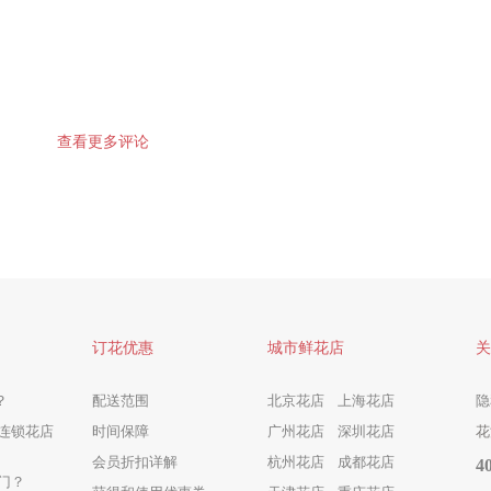
查看更多评论
订花优惠
城市鲜花店
关
？
配送范围
北京花店
上海花店
隐
连锁花店
时间保障
广州花店
深圳花店
花
会员折扣详解
杭州花店
成都花店
4
门？