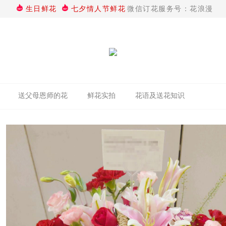
生日鲜花
七夕情人节鲜花
微信订花服务号：花浪漫
送父母恩师的花
鲜花实拍
花语及送花知识