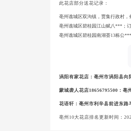
此花店部分送花记录：
亳州谯城区双沟镇，贾集行政村，修***
亳州谯城区碧桂园江山赋八***；订单编
亳州谯城区碧桂园南湖荟13栋公***；订
涡阳有家花店：亳州市涡阳县向
蒙城袭人花店18656795500：
花语轩：亳州市利辛县前进东路与
亳州10大花店排名更新时间：2025/1/