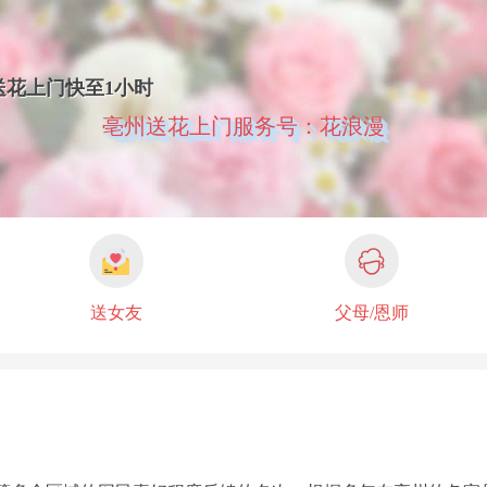
送花上门快至1小时
亳州送花上门服务号：花浪漫
送女友
父母/恩师