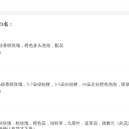
3名：
7枝香槟玫瑰，橙色多头泡泡，配花
9
5枝香槟玫瑰，5-7朵绿桔梗，3-5朵白桔梗，16朵左右橙色泡泡，
9
杯玫瑰，粉玫瑰，橙色花，绿铃草，九星叶，蓝星花，跳舞兰（此花
服确认有货才下单）