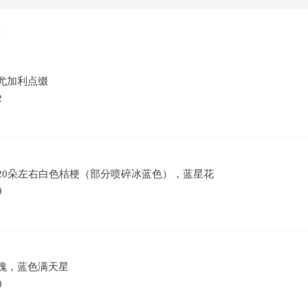
：
，尤加利点缀
2
，20朵左右白色桔梗（部分喷碎冰蓝色），蓝星花
9
玫瑰，蓝色满天星
0