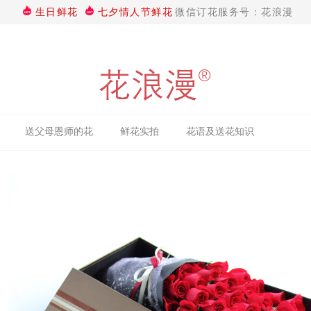
生日鲜花
七夕情人节鲜花
微信订花服务号：花浪漫
送父母恩师的花
鲜花实拍
花语及送花知识