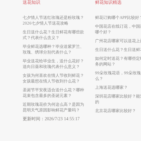
送花知识
鲜花知识精选
七夕情人节送红玫瑰还是粉玫瑰？
鲜花订购哪个APP比较好
2026七夕情人节送花攻略
中国花店在线订花，中国
生日送什么花？生日鲜花有哪些款
哪个好？
式？代表什么含义？
广州花店哪家可以送花上
毕业鲜花选哪种？毕业送紫罗兰、
生日送什么花？生日送鲜
玫瑰、绣球分别代表什么？
如何定时送花？有哪些定
毕业送花给毕业生，送什么花好？
务的网站？
送向日葵和玫瑰代表什么意义？
99朵玫瑰花语，99朵玫
女孩为何喜欢在情人节收到鲜花？
么？
女孩最想在情人节收到什么花？
上海送花选哪家？
圣诞节平安夜适合送什么花？哪种
花束包含最多的圣诞元素？
深圳花店哪家比较好？能
的
近期玫瑰花价为何这么高？是因为
昆明天气原因影响鲜花产量吗？
北京花店哪家比较好？
更新时间：2026/7/23 14:55:17