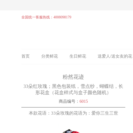
全国统一客服热线：4008098179
首页
分类鲜花
生日鲜花
送爱人/送女友的花
粉然花迹
33朵红玫瑰；黑色包装纸，雪点纱，蝴蝶结，长
形花盒（花盒样式与盒子颜色随机）
商品编号：
6015
本款花语：33朵玫瑰的花语为：爱你三生三世