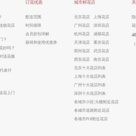
订花优惠
城市鲜花店
关
？
配送范围
北京花店
上海花店
隐
连锁花店
时间保障
广州花店
深圳花店
花
会员折扣详解
杭州花店
成都花店
4
门？
获得和使用优惠券
天津花店
重庆花店
（
花好吗？
郑州花店
武汉花店
时送花服
西安花店
南京花店
北京十大花店列表
瑰代表什
上海十大花店列表
广州十大花店列表
送花上门
深圳十大花店列表
各城市小区/大楼附近花店
各城市道路附近花店
各城市POI附近花店