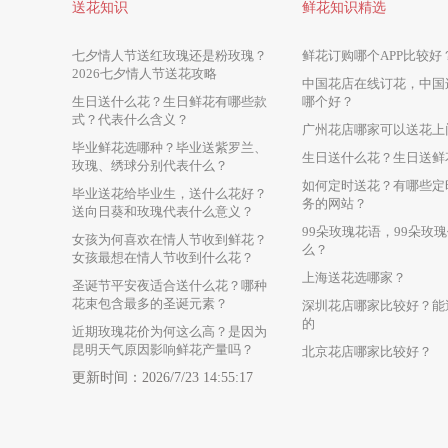
送花知识
鲜花知识精选
七夕情人节送红玫瑰还是粉玫瑰？
鲜花订购哪个APP比较好
2026七夕情人节送花攻略
中国花店在线订花，中国
生日送什么花？生日鲜花有哪些款
哪个好？
式？代表什么含义？
广州花店哪家可以送花上
毕业鲜花选哪种？毕业送紫罗兰、
生日送什么花？生日送鲜
玫瑰、绣球分别代表什么？
如何定时送花？有哪些定
毕业送花给毕业生，送什么花好？
务的网站？
送向日葵和玫瑰代表什么意义？
99朵玫瑰花语，99朵玫
女孩为何喜欢在情人节收到鲜花？
么？
女孩最想在情人节收到什么花？
上海送花选哪家？
圣诞节平安夜适合送什么花？哪种
花束包含最多的圣诞元素？
深圳花店哪家比较好？能
的
近期玫瑰花价为何这么高？是因为
昆明天气原因影响鲜花产量吗？
北京花店哪家比较好？
更新时间：2026/7/23 14:55:17