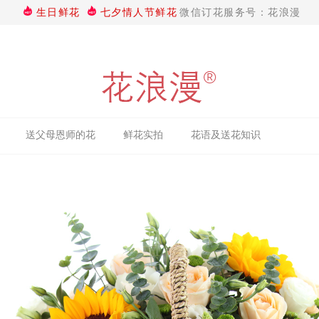
生日鲜花
七夕情人节鲜花
微信订花服务号：花浪漫
送父母恩师的花
鲜花实拍
花语及送花知识