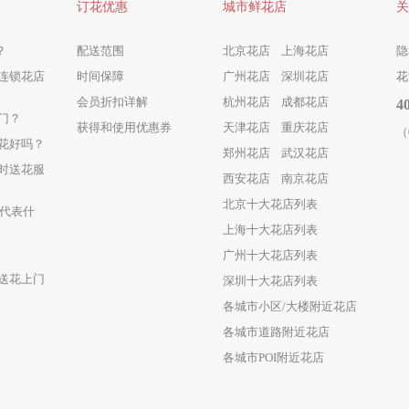
订花优惠
城市鲜花店
关
？
配送范围
北京花店
上海花店
隐
连锁花店
时间保障
广州花店
深圳花店
花
会员折扣详解
杭州花店
成都花店
4
门？
获得和使用优惠券
天津花店
重庆花店
（
花好吗？
郑州花店
武汉花店
时送花服
西安花店
南京花店
北京十大花店列表
瑰代表什
上海十大花店列表
广州十大花店列表
送花上门
深圳十大花店列表
各城市小区/大楼附近花店
各城市道路附近花店
各城市POI附近花店