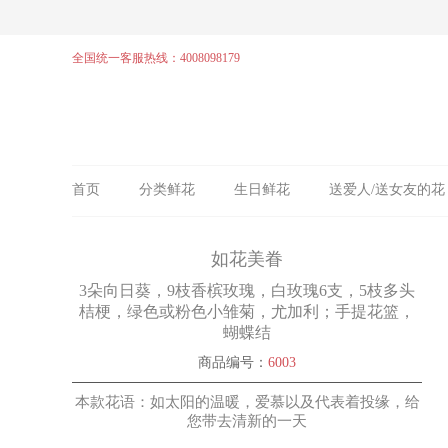
全国统一客服热线：4008098179
首页
分类鲜花
生日鲜花
送爱人/送女友的花
如花美眷
3朵向日葵，9枝香槟玫瑰，白玫瑰6支，5枝多头
桔梗，绿色或粉色小雏菊，尤加利；手提花篮，
蝴蝶结
商品编号：
6003
本款花语：如太阳的温暖，爱慕以及代表着投缘，给
您带去清新的一天