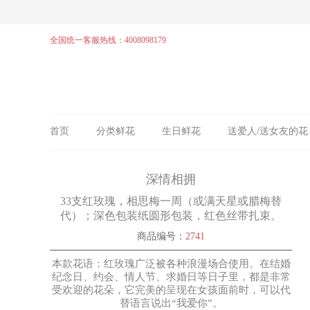
全国统一客服热线：4008098179
首页
分类鲜花
生日鲜花
送爱人/送女友的花
深情相拥
33支红玫瑰，相思梅一周（或满天星或腊梅替
代）；深色包装纸圆形包装，红色丝带扎束。
商品编号：
2741
本款花语：红玫瑰广泛被各种浪漫场合使用。在结婚
纪念日、约会、情人节、求婚日等日子里，都是非常
受欢迎的花朵，它完美的呈现在女孩面前时，可以代
替语言说出“我爱你”。