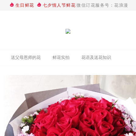
生日鲜花
七夕情人节鲜花
微信订花服务号：花浪漫
送父母恩师的花
鲜花实拍
花语及送花知识