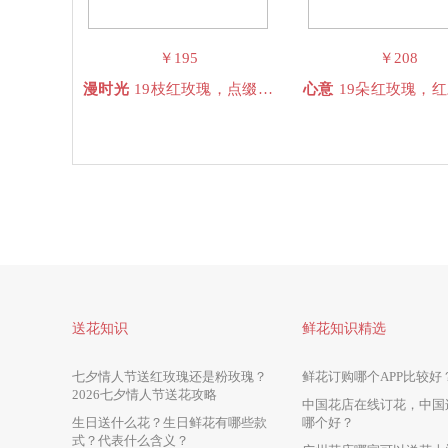
￥195
￥208
漫时光
19枝红玫瑰，点缀部分珍珠饰品
心意
19朵红玫瑰，红豆，
送花知识
鲜花知识精选
七夕情人节送红玫瑰还是粉玫瑰？
鲜花订购哪个APP比较好
2026七夕情人节送花攻略
中国花店在线订花，中国
生日送什么花？生日鲜花有哪些款
哪个好？
式？代表什么含义？