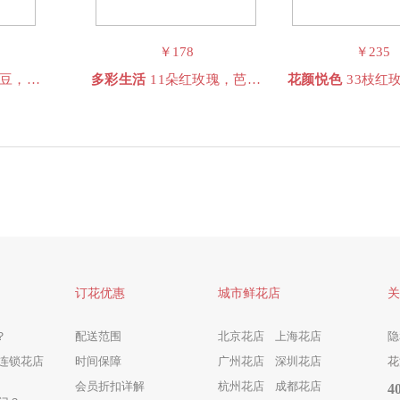
￥178
￥235
尤加利
多彩生活
11朵红玫瑰，芭比橙色多头泡泡，尤加利
花颜悦色
33枝红
订花优惠
城市鲜花店
关
？
配送范围
北京花店
上海花店
隐
连锁花店
时间保障
广州花店
深圳花店
花
会员折扣详解
杭州花店
成都花店
4