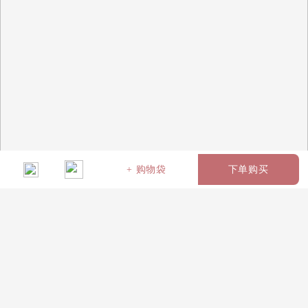
+ 购物袋
下单购买
名称：爱的约定（编号：
2551
）
66枝戴安娜粉玫瑰，2只小
熊，满天星点缀如图包装
￥399
选择个性化搭配（赠品，样式随机）