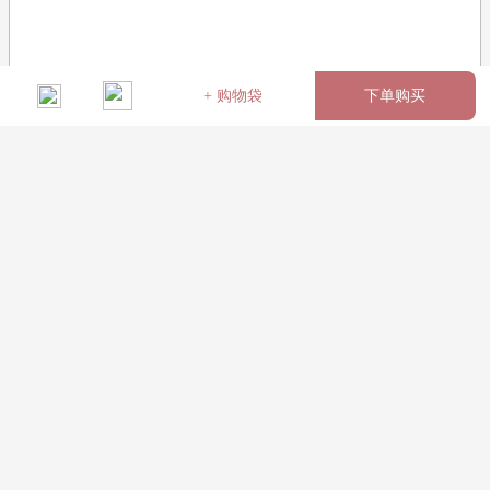
+ 购物袋
下单购买
名称：美好祝福（编号：
2498
）
粉色康乃馨19枝，紫罗兰间
插（或其它配花替代）如图紫色包装
当前商品缺货，暂不可订购
花语：在这美好的日子里，让鲜花代我送去最美好的祝福。