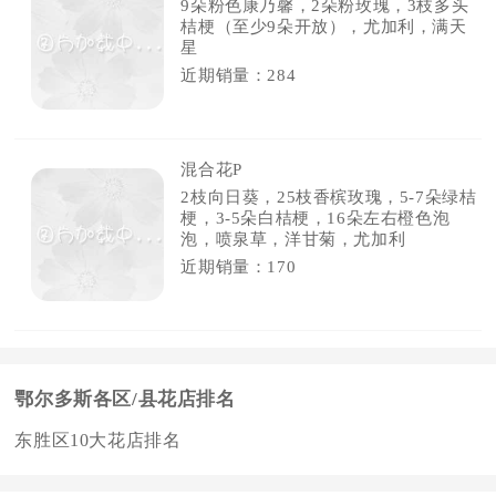
9朵粉色康乃馨，2朵粉玫瑰，3枝多头
桔梗（至少9朵开放），尤加利，满天
星
近期销量：284
混合花P
2枝向日葵，25枝香槟玫瑰，5-7朵绿桔
梗，3-5朵白桔梗，16朵左右橙色泡
泡，喷泉草，洋甘菊，尤加利
近期销量：170
鄂尔多斯各区/县花店排名
东胜区10大花店排名