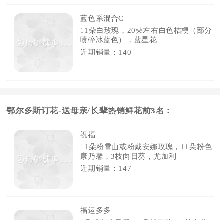
蓝色系混合C
11朵白玫瑰，20朵左右白色桔梗（部分
喷碎冰蓝色），蓝星花
近期销量：140
鄂尔多斯订花-送母亲/长辈热销鲜花前3名：
祝福
11朵粉雪山或粉戴安娜玫瑰，11朵粉色
康乃馨，3枝向日葵，尤加利
近期销量：147
福运多多