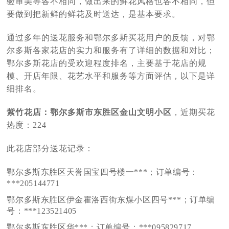
验审美等各不相同，做出来的鲜花风格也各不相同，但
要做到把新鲜的鲜花及时送达，是基本要求。
通过多年的送花服务和鄂尔多斯买花用户的反馈，对鄂
尔多斯各家花店的实力和服务有了详细的数据和对比；
鄂尔多斯花店的受欢迎程度排名，主要基于花店的规
模、开店年限、花艺水平和服务等方面评估，以下是详
细排名。
紫竹花店：鄂尔多斯市东胜区金山文明小区
，近期买花
热度：224
此花店部分送花记录：
鄂尔多斯东胜区天誉国宝四号楼一***；订单编号：
***205144771
鄂尔多斯东胜区伊金霍洛西街东煤小区四号***；订单编
号：***123521405
鄂尔多斯东胜区华***；订单编号：***095829717