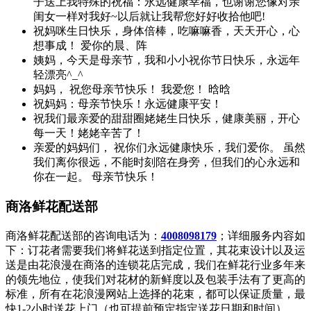
子送上我特殊的祝福：永远健康幸福，也谢谢您像对亲
闺女一样对我好~以后就让我帮您好好收拾他吧!
祝妈咪生日快乐，身体倍棒，吃嘛嘛香，天天开心，心
想事成！ 爱你的晨、阵
姨妈，今天是母亲节，我和小小祝你节日快乐，永远年
轻漂亮^_^
妈妈， 祝您母亲节快乐！ 我爱您！ 晗晗
祝妈妈：母亲节快乐！永远健康平安！
祝我们最亲爱的甜甜圈姥姥生日快乐，健康美丽，开心
每一天！姥姥辛苦了！
亲爱的妈妈们， 祝你们永远健康快乐，我们爱你。 虽然
我们离你很远，不能时刻陪在身旁，但我们的心永远和
你在一起。 母亲节快乐！
商洛鲜花配送部
商洛鲜花配送部的咨询电话为：
4008098179
；详细服务内容如
下：订花者需要我们将鲜花送到指定位置，其花束设计以及运
送是由花浪漫在商洛的连锁花店完成，我们在鲜花行业多年来
的领先地位，使我们对花材的新鲜度以及包装手法有了更高的
标准，所有在花浪漫网站上选择的花束，都可以保证质量，最
快1-2小时送花上门（也可提前预定指定送花日期和时间）。