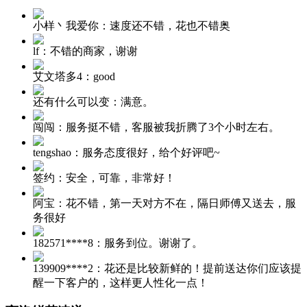
小样丶我爱你：
速度还不错，花也不错奥
lf：
不错的商家，谢谢
艾文塔多4：
good
还有什么可以变：
满意。
闯闯：
服务挺不错，客服被我折腾了3个小时左右。
tengshao：
服务态度很好，给个好评吧~
签约：
安全，可靠，非常好！
阿宝：
花不错，第一天对方不在，隔日师傅又送去，服
务很好
182571****8：
服务到位。谢谢了。
139909****2：
花还是比较新鲜的！提前送达你们应该提
醒一下客户的，这样更人性化一点！