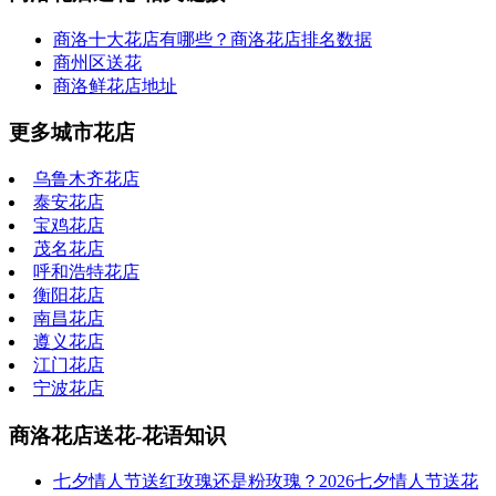
商洛十大花店有哪些？商洛花店排名数据
商州区送花
商洛鲜花店地址
更多城市花店
乌鲁木齐花店
泰安花店
宝鸡花店
茂名花店
呼和浩特花店
衡阳花店
南昌花店
遵义花店
江门花店
宁波花店
商洛花店送花-花语知识
七夕情人节送红玫瑰还是粉玫瑰？2026七夕情人节送花