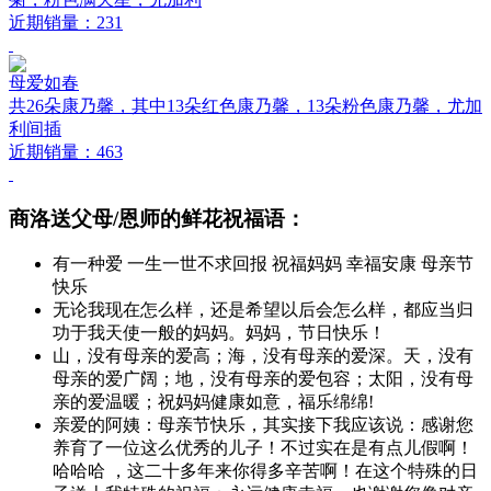
近期销量：231
母爱如春
共26朵康乃馨，其中13朵红色康乃馨，13朵粉色康乃馨，尤加
利间插
近期销量：463
商洛送父母/恩师的鲜花祝福语：
有一种爱 一生一世不求回报 祝福妈妈 幸福安康 母亲节
快乐
无论我现在怎么样，还是希望以后会怎么样，都应当归
功于我天使一般的妈妈。妈妈，节日快乐！
山，没有母亲的爱高；海，没有母亲的爱深。天，没有
母亲的爱广阔；地，没有母亲的爱包容；太阳，没有母
亲的爱温暖；祝妈妈健康如意，福乐绵绵!
亲爱的阿姨：母亲节快乐，其实接下我应该说：感谢您
养育了一位这么优秀的儿子！不过实在是有点儿假啊！
哈哈哈 ，这二十多年来你得多辛苦啊！在这个特殊的日