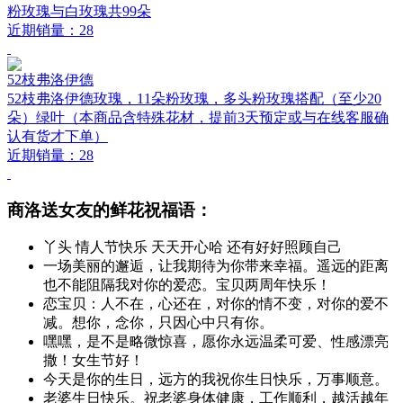
粉玫瑰与白玫瑰共99朵
近期销量：28
52枝弗洛伊德
52枝弗洛伊德玫瑰，11朵粉玫瑰，多头粉玫瑰搭配（至少20
朵）绿叶（本商品含特殊花材，提前3天预定或与在线客服确
认有货才下单）
近期销量：28
商洛送女友的鲜花祝福语：
丫头 情人节快乐 天天开心哈 还有好好照顾自己
一场美丽的邂逅，让我期待为你带来幸福。遥远的距离
也不能阻隔我对你的爱恋。宝贝两周年快乐！
恋宝贝：人不在，心还在，对你的情不变，对你的爱不
减。想你，念你，只因心中只有你。
嘿嘿，是不是略微惊喜，愿你永远温柔可爱、性感漂亮
撒！女生节好！
今天是你的生日，远方的我祝你生日快乐，万事顺意。
老婆生日快乐。祝老婆身体健康，工作顺利，越活越年