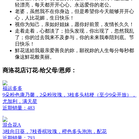
轻漂亮，每天都开开心心。永远爱你的老公。
老婆，虽然我不在你身边，但是希望你今天能够开开心
心，人比花媚，生日快乐！
视你为知己，亲如好姐妹，愿你好前景，友情长久久！
走着走着，心都淡了；抬头发现，你出现了，忽然我乱
了；你的过去我来不及参与，你的未来我奉陪到底。节
日快乐！
鮮花送給我最亲爱善良的妳，願祝妳的人生每分每秒都
像这鮮花般美丽。
商洛花店订花-给父母/恩师：
福运多多
9朵粉色康乃馨，2朵粉玫瑰，3枝多头桔梗（至少9朵开放），
尤加利，满天星
近期销量：483
混合花A
3枝向日葵，7枝香槟玫瑰，橙色多头泡泡，配花
近期销量：793