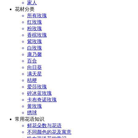
家人
花材分类
所有玫瑰
红玫瑰
粉玫瑰
香槟玫瑰
紫玫瑰
白玫瑰
康乃馨
百合
向日葵
满天星
桔梗
爱莎玫瑰
碎冰蓝玫瑰
卡布奇诺玫瑰
黄玫瑰
绣球
常用花语知识
鲜花朵数与花语
不同颜色的花及寓意