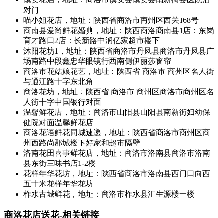
对门
喵小姐花店，地址：陕西省商洛市商州区西关168号
商南县爱尚鲜花婚典，地址：陕西商洛商南县1店：东岗
育才路口2店：长新路中润亿家超市楼下
沐阳花坊1，地址：陕西省商洛市丹凤县商洛市丹凤县广
场南路中段鑫忠华眼镜行西南侧伊丽莎窗帘
商洛市花姑娘花艺，地址：陕西省 商洛市 商州区名人街
与通江路十字东北角
商洛花坊，地址：陕西省 商洛市 商州区商洛市商州区名
人街十字中国银行对面
温馨鲜花店，地址：商洛市山阳县山阳县南新街妇幼保
健院对面温馨鲜花店
商洛花语鲜花同城速递，地址：陕西省商洛市商州区商
州西路尚郡城楼下好家和超市隔壁
洛南花田喜事鲜花店，地址：商洛市洛南县商洛市洛南
县东街三味书店1-2楼
花样年华花坊，地址：陕西省商洛市洛南县西门口向西
五十米花样年华花坊
柞水古城鲜花，地址：商洛市柞水县汇生源楼一楼
商洛花店送花-相关链接