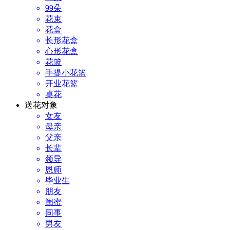
99朵
花束
花盒
长形花盒
心形花盒
花篮
手提小花篮
开业花篮
桌花
送花对象
女友
母亲
父亲
长辈
领导
恩师
毕业生
朋友
闺蜜
同事
男友