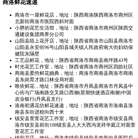
商洛鲜花速递
商洛市一屋鲜花店，地址：陕西商洛陕西商洛市商州区
北新街商洛市医院西斜对面
小胖的花艺生活馆，地址：陕西省商洛市商州区陕西交
通建设集团商界分公司
山阳县陌上花开店，地址：陕西省商洛市山阳县商洛市
山阳县永安街96号山阳县城关镇人民政府南大街妇幼保
健院东隔壁
工艺品鲜花，地址：陕西省商洛市商南县南坪路43号
时光花艺工作室，地址：陕西省商洛市商州区四皓社区
商南县爱尚鲜花婚典，地址：商洛市商南县商洛市商南
县东岗育才路口林业局对面
唯依鲜花，地址：陕西省商洛市丹凤县商洛市丹凤县中
心街与广场南路交叉路口西侧(星期快捷酒店南侧)中国
农业银行(丹凤县支行)
洛南初遇花坊鲜花速递，地址：陕西省商洛市洛南县洛
南县东街进校向西十米
镇安县萱萱花艺工作室，地址：陕西省商洛市镇安县商
洛市镇安县前街108镇安县人大大西沟龙祥华庭正对面萱
萱花艺工作室
镇安花店，地址：商洛市镇安县镇安县南新街县医院后