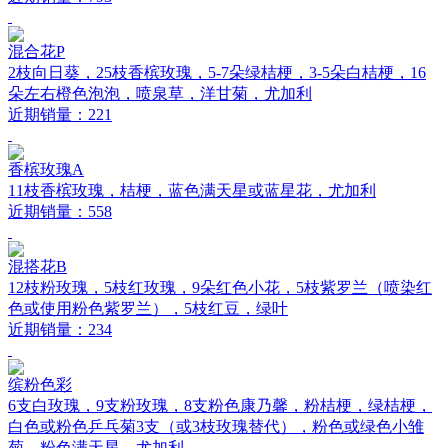
混合花P
2枝向日葵，25枝香槟玫瑰，5-7朵绿桔梗，3-5朵白桔梗，16
朵左右橙色泡泡，喷泉草，洋甘菊，尤加利
近期销量：221
香槟玫瑰A
11枝香槟玫瑰，桔梗，蓝色满天星或蓝星花，尤加利
近期销量：558
混搭花B
12枝粉玫瑰，5枝红玫瑰，9朵红色小花，5枝紫罗兰（喷染红
色或使用粉色紫罗兰），5枝红豆，绿叶
近期销量：234
缤粉色彩
6支白玫瑰，9支粉玫瑰，8支粉色康乃馨，粉桔梗，绿桔梗，
白色或粉色乒乓菊3支（或3枝玫瑰替代），粉色或绿色小雏
菊，粉色满天星，尤加利