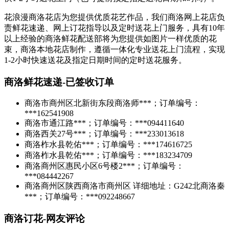
花浪漫商洛花店为您提供优质花艺作品，我们商洛网上花店负
责
鲜花速递、网上订花指导以及定时送花上门服务
，具有10年
以上经验的商洛鲜花配送部将为您提供
如图片一样优质的花
束
，商洛本地花店制作，遵循一体化专业送花上门流程，实现
1-2小时快速送花及指定日期时间的定时送花服务。
商洛鲜花速递-已签收订单
商洛市商州区北新街东段商洛师***；订单编号：
***162541908
商洛市通江路***；订单编号：***094411640
商洛西关27号***；订单编号：***233013618
商洛柞水县乾佑***；订单编号：***174616725
商洛柞水县乾佑***；订单编号：***183234709
商洛商州区惠民小区6号楼2***；订单编号：
***084442267
商洛商州区陕西商洛市商州区 详细地址：G242北商洛秦
***；订单编号：***092248667
商洛订花-网友评论