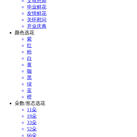
父母恩师
毕业鲜花
友情鲜花
关怀慰问
开业庆典
颜色选花
紫
红
粉
白
黄
咖
黑
绿
蓝
橙
朵数/形态选花
11朵
19朵
33朵
52朵
66朵