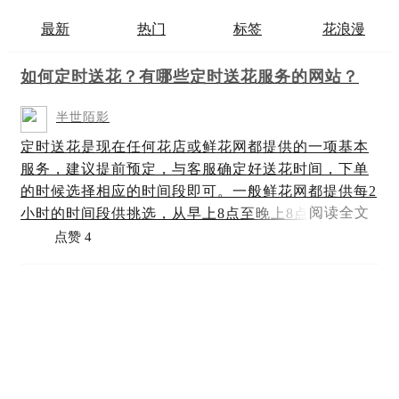
最新
热门
标签
花浪漫
如何定时送花？有哪些定时送花服务的网站？
半世陌影
定时送花是现在任何花店或鲜花网都提供的一项基本
服务，建议提前预定，与客服确定好送花时间，下单
的时候选择相应的时间段即可。一般鲜花网都提供每2
阅读全文
小时的时间段供挑选，从早上8点至晚上8点可以直接
下单不必确认，再晚一些的话，比如晚上20点以后至
点赞 4
晚上23点间，需要提前预约才能安排。花浪漫...