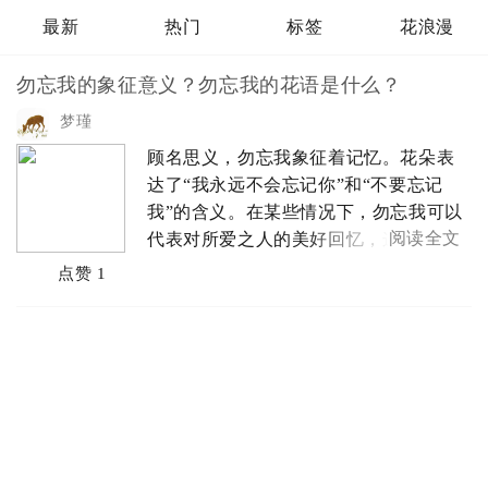
最新
热门
标签
花浪漫
勿忘我的象征意义？勿忘我的花语是什么？
梦瑾
顾名思义，勿忘我象征着记忆。花朵表
达了“我永远不会忘记你”和“不要忘记
我”的含义。在某些情况下，勿忘我可以
阅读全文
代表对所爱之人的美好回忆，这将被长
久铭记。勿忘我象征着真爱、永恒的记
点赞 1
忆和忠诚。它虽然在漫长寒冷的冬天里
似乎已经枯萎了，但那只是休眠，到了
春天，它又焕发了生机。勿忘我一直是
纪...