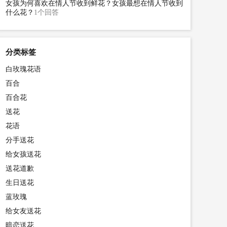
女孩为何喜欢在情人节收到鲜花？女孩最想在情人节收到
什么花？
1个回答
分类标签
白玫瑰花语
百合
百合花
送花
花语
分手送花
给女孩送花
送花道歉
生日送花
蓝玫瑰
给女友送花
暗恋送花