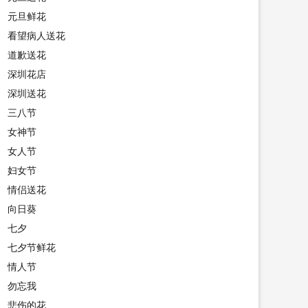
元旦鲜花
看望病人送花
道歉送花
深圳花店
深圳送花
三八节
女神节
女人节
妇女节
情侣送花
向日葵
七夕
七夕节鲜花
情人节
勿忘我
悲伤的花