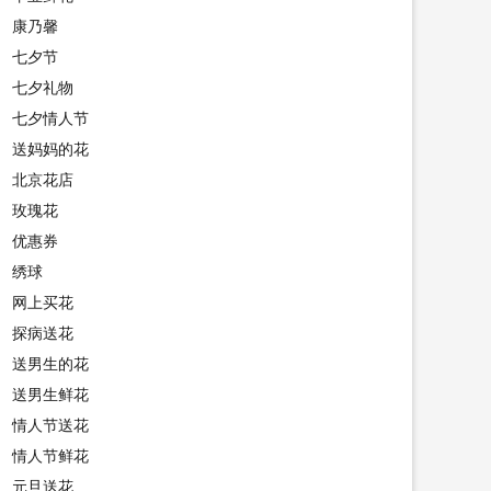
康乃馨
七夕节
七夕礼物
七夕情人节
送妈妈的花
北京花店
玫瑰花
优惠券
绣球
网上买花
探病送花
送男生的花
送男生鲜花
情人节送花
情人节鲜花
元旦送花