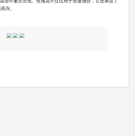
花语中屡次出现。玫瑰花不仅仅用于浪漫场合，它还表达了
很高兴。