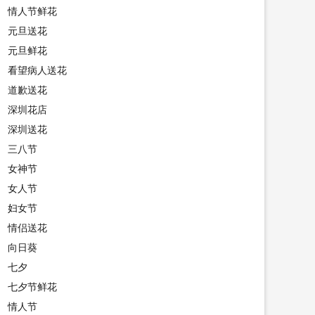
情人节鲜花
元旦送花
元旦鲜花
看望病人送花
道歉送花
深圳花店
深圳送花
三八节
女神节
女人节
妇女节
情侣送花
向日葵
七夕
七夕节鲜花
情人节