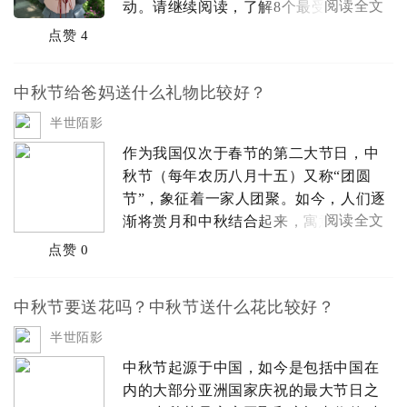
阅读全文
动。请继续阅读，了解8个最受欢迎的中
秋节活动。1：共进晚餐——阖家欢乐时
点赞 4
光由于中秋节代表家庭团聚，当晚一家
人聚餐。如果有时间就一定要回家陪父
中秋节给爸妈送什么礼物比较好？
母过节，至少一起吃顿饭。因此，可能
会...
半世陌影
作为我国仅次于春节的第二大节日，中
秋节（每年农历八月十五）又称“团圆
节”，象征着一家人团聚。如今，人们逐
阅读全文
渐将赏月和中秋结合起来，寓意家人团
聚，表达思乡之情。现在，中秋节送礼
点赞 0
物给父母亲友，已经成为中秋节不可缺
少的一部分。对于外地工作的朋友来
中秋节要送花吗？中秋节送什么花比较好？
说，他们无法与家人团聚。因此，鲜
花、果篮...
半世陌影
中秋节起源于中国，如今是包括中国在
内的大部分亚洲国家庆祝的最大节日之