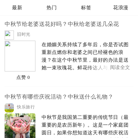
最新
热门
标签
花浪漫
中秋节给老婆送花好吗？中秋给老婆送几朵花
旧时光
在婚姻关系持续了多年后，你是否试图
重新点燃你和老婆之间已经褪色的浪
漫？在这个中秋节里，最好的办法是送
阅读全文
她一束玫瑰花。鲜花传达人与人之间的
爱和感情的信息。向某人赠送玫瑰是表
点赞 0
达你对他们的关心和尊重的最佳方式。
在选择送给老婆送鲜花时，颜色并不是
中秋节有哪些庆祝活动？中秋送什么礼物？
唯一要考虑的因素。你会惊讶地发现玫
瑰朵数起...
快乐旅行
中秋节是我国第二重要的传统节日（最
重要的是农历新年）。这是一个家庭团
圆日，如果你想知道这天有哪些庆祝活