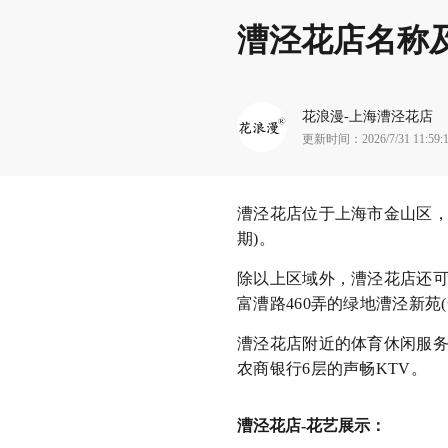
漕泾花店名称
花浪漫
-
上海漕泾花店
更新时间：
2026/7/31 11:59:
漕泾花店位于上海市金山区，
期)。
除以上区域外，漕泾花店还可以送
富漕路460弄的绿地漕泾新苑(
漕泾花店附近的体育休闲服务
农商银行6层的声畅KTV。
漕泾花店-花艺展示：