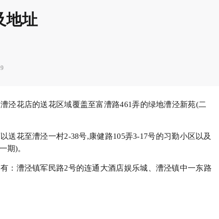
及地址
19
漕泾花店的送花区域覆盖至富漕路461弄的绿地漕泾新苑(二
花至漕泾一村2-38号,康健路105弄3-17号的习勤小区以及
一期)。
有：漕泾镇军民路2号的连通大酒店娱乐城、漕泾镇中一东路