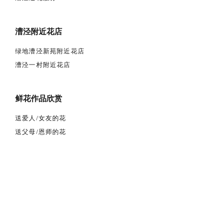
漕泾附近花店
绿地漕泾新苑附近花店
漕泾一村附近花店
鲜花作品欣赏
送爱人/女友的花
送父母/恩师的花