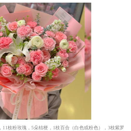
，11枝粉玫瑰，5朵桔梗，1枝百合（白色或粉色），3枝紫罗